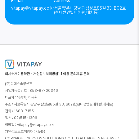
E-mail
Address
vitapay@vitapay.co.kr
서울특별시 강남구 삼성로85길 33, B02호
(현대썬앤빌테헤란,대치동)
회사소개
이용약관・개인정보처리방침
1:1 이용 문의
제휴 문의
(주)디에스솔루션즈
사업자등록번호 : 853-87-00346
대표자 : 양승화, 이용원
주소 : 서울특별시 강남구 삼성로85길 33, B02호(현대썬앤빌테헤란,대치동)
전화 : 1688-7155
팩스 : 02)515-1396
이메일 : vitapay@vitapay.co.kr
개인정보보호책임자 : 서상용
COPYRIGHT 2025 DS SOLUTIONS.CO.,LTD ALL RIGHTS RESERVED.