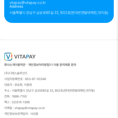
vitapay@vitapay.co.kr
Address
서울특별시 강남구 삼성로85길 33, B02호(현대썬앤빌테헤란,대치동)
회사소개
이용약관・개인정보처리방침
1:1 이용 문의
제휴 문의
(주)디에스솔루션즈
사업자등록번호 : 853-87-00346
대표자 : 양승화, 이용원
주소 : 서울특별시 강남구 삼성로85길 33, B02호(현대썬앤빌테헤란,대치동)
전화 : 1688-7155
팩스 : 02)515-1396
이메일 : vitapay@vitapay.co.kr
개인정보보호책임자 : 서상용