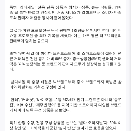
특히 ‘넾다세일’ 전용 단독 상품과 최저가 상품, 높은 적립률, ‘N배
송’을 통한 빠르고 안정적인 배송 서비스가 결합되면서 소비자 만족
도와 판매자 매출을 동시에 끌어올렸다.
그 결과 이번 프로모션은 누적 판매액 1조원을 넘어서며 역대 네이버
쇼핑 프로모션 중 최대 기록을 세웠다. 이는 하루 평균 약 772억원의
판매액에 달하는 규모다.
또한 ‘넾다세일’에 참여한 브랜드스토어 및 스마트스토어 셀러의 평
균 거래액은 전년 동기 대비 60% 증가, 중소상공인(SME) 셀러의 거래
액은 32% 성장하는 등 브랜드와 판매자 모두가 성장하는 성과를 거뒀
다.
‘넾다세일’의 흥행 비결은 빅브랜드부터 중소 브랜드까지 폭넓은 참
여와 차별화된 기획전 구성에 있다.
‘헌터’, ‘커버낫’, ‘바이오힐보’ 등 MZ세대 인기 브랜드뿐 아니라 ‘송쭈
집’, ‘비비수산’, ‘제주반했어’ 등 지역 기반 스토어까지 다양한 브랜드
가 네이버 단독 구성 상품을 선보였다.
특히 한정 수량, 전용 구성 상품을 선보인 ‘넾다 오리지널’과, 50% 이
상 할인 및 1+1 혜택을 제공한 ‘넾다 반값’ 코너가 큰 호응을 얻었다.