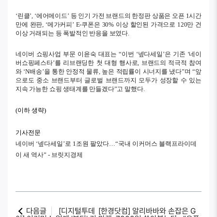
‘린클’, ‘에어메이드’ 등 인기 가전 브랜드의 한정판 상품은 오픈 1시간
만에 완판, ‘메가커피’ E-쿠폰은 30% 이상 할인된 가격으로 120만 건
이상 거래되는 등 폭발적인 반응을 보였다.
네이버 쇼핑사업 부문 이윤숙 대표는 “이번 ‘넾다세일’은 기존 ‘네이
버쇼핑페스타’를 리브랜딩한 첫 대형 행사로, 브랜드의 적극적 참여
와 ‘N배송’을 통한 안정적 물류, 높은 적립률이 시너지를 냈다”며
“앞
으로도 중소 브랜드부터 글로벌 브랜드까지 모두가 성장할 수 있는
지속 가능한 쇼핑 생태계를 만들겠다”고 말했다.
(이하 생략)
기사전문
네이버 ‘넾다세일’로 1조원 팔았다…“국내 이커머스 블랙프라이데
이 새 역사” - 브릿지경제
다음글
[디지털투데
[한경닷컴] 알리바바와 손잡은 G