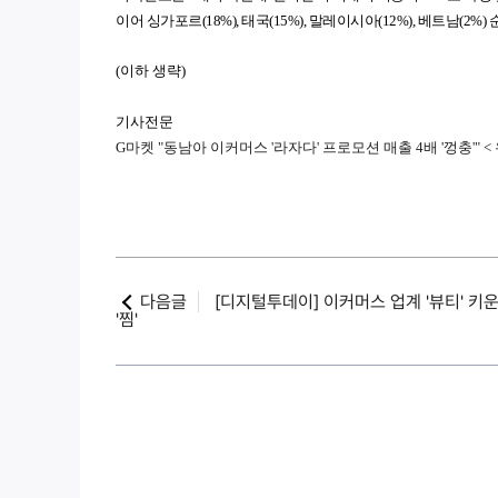
이어 싱가포르(18%), 태국(15%), 말레이시아(12%), 베트남(2%
(이하 생략)
기사전문
G마켓 "동남아 이커머스 '라자다' 프로모션 매출 4배 '껑충'" <
다음글
[디지털투데이] 이커머스 업계 '뷰티' 키운
'찜'