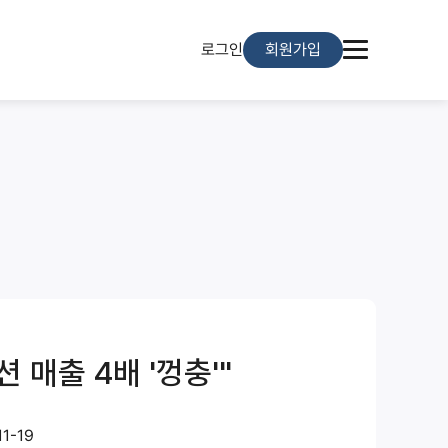
로그인
회원가입
 매출 4배 '껑충'"
11-19