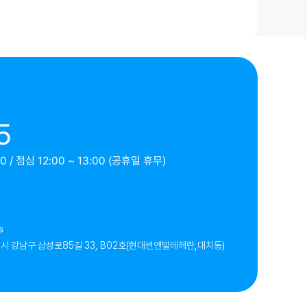
5
 / 점심 12:00 ~ 13:00 (공휴일 휴무)
s
시 강남구 삼성로85길 33, B02호(현대썬앤빌테헤란,대치동)