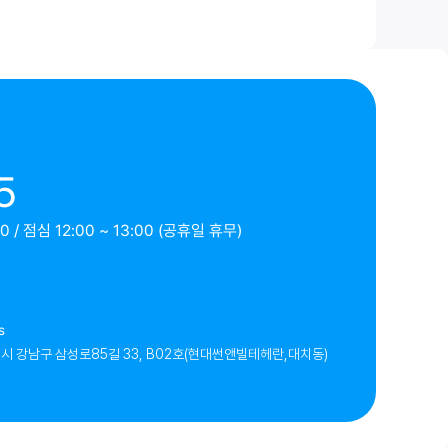
5
 / 점심 12:00 ~ 13:00 (공휴일 휴무)
s
시 강남구 삼성로85길 33, B02호(현대썬앤빌테헤란,대치동)