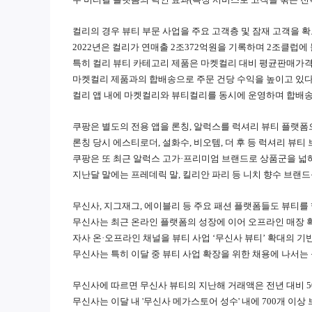
컬리의 경우 뷰티 부문 사업을 주요 고객층 및 잠재 고객을 
2022년은 컬리가 연매출 2조372억원을 기록하며 2조클럽에
특히 컬리 뷰티 카테고리 제품은 마켓컬리 대비 평균판매가격(A
마켓컬리 제품과의 합배송으로 주문 건당 수익을 높이고 있다
컬리 앱 내에 마켓컬리와 뷰티컬리를 동시에 운영하며 합배
쿠팡은 별도의 전용 앱을 론칭, 알럭스를 럭셔리 뷰티 플랫폼
론칭 당시 에스티로더, 설화수, 비오템, 더 후 등 럭셔리 뷰
쿠팡은 또 최근 알럭스 고가·프리미엄 브랜드로 상품군을 넓혀
지난달 말에는 프레데릭 말, 킬리안 파리 등 니치 향수 브랜
무신사, 지그재그, 에이블리 등 주요 패션 플랫폼들도 뷰티를
무신사는 최근 온라인 플랫폼의 성장에 이어 오프라인 매장 확
자사 온·오프라인 채널을 뷰티 사업 ‘무신사 뷰티’ 확대의 기
무신사는 특히 이달 중 뷰티 사업 확장을 위한 채용에 나서는 
무신사에 따르면 무신사 뷰티의 지난해 거래액은 전년 대비 5
무신사는 이달 내 '무신사 메가스토어 성수' 내에 700개 이