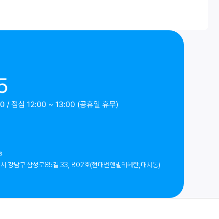
5
 / 점심 12:00 ~ 13:00 (공휴일 휴무)
s
시 강남구 삼성로85길 33, B02호(현대썬앤빌테헤란,대치동)