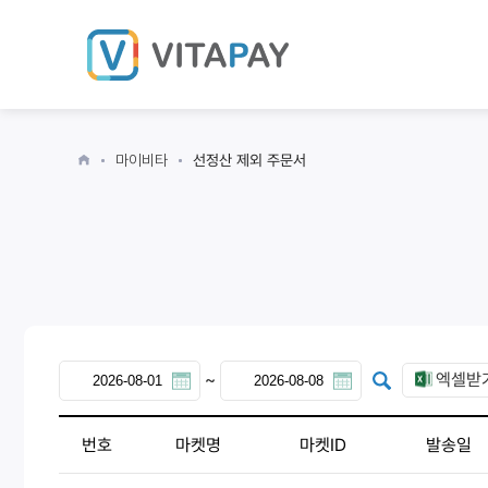
마이비타
선정산 제외 주문서
~
엑셀받
번호
마켓명
마켓ID
발송일