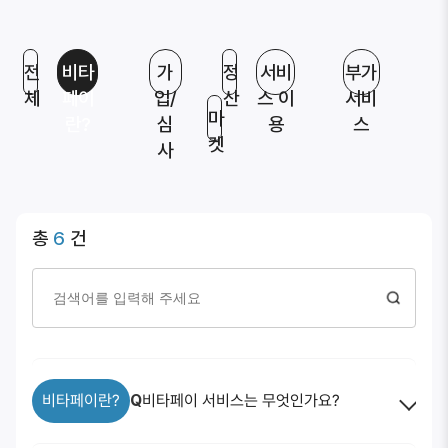
전
비타
가
정
서비
부가
체
페이
입/
산
스 이
서비
마
란?
심
용
스
켓
사
총
6
건
비타페이란?
Q
비타페이 서비스는 무엇인가요?