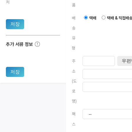
처
품
배
택배
택배 & 직접배
저장
송
유
추가 서류 정보
형
우편
주
소
저장
(도
로
명)
팩
스