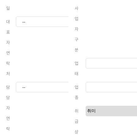
일
사
업
대
자
표
구
자
분
연
락
업
처
태
담
업
당
종
자
취
연
급
락
상