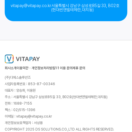
vitapay@vitapay.co.kr
서울특별시 강남구 삼성로85길 33, B02호
(현대썬앤빌테헤란,대치동)
회사소개
이용약관・개인정보처리방침
1:1 이용 문의
제휴 문의
(주)디에스솔루션즈
사업자등록번호 : 853-87-00346
대표자 : 양승화, 이용원
주소 : 서울특별시 강남구 삼성로85길 33, B02호(현대썬앤빌테헤란,대치동)
전화 : 1688-7155
팩스 : 02)515-1396
이메일 : vitapay@vitapay.co.kr
개인정보보호책임자 : 서상용
COPYRIGHT 2025 DS SOLUTIONS.CO.,LTD ALL RIGHTS RESERVED.