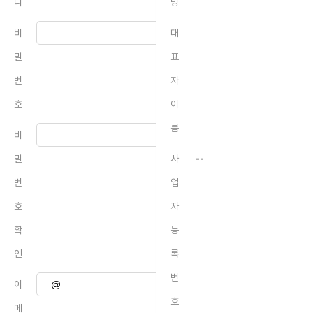
디
명
비
대
밀
표
번
자
호
이
름
비
밀
사
--
번
업
호
자
확
등
인
록
번
이
호
메